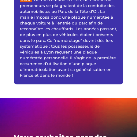
MIND
promeneurs se plaignaient de la conduite des
automobilistes au Parc de la Tête d’Or. La
mairie imposa donc une plaque numérotée à
chaque voiture à l’entrée du parc afin de
reconnaître les chauffards. Les années passant,
de plus en plus de véhicules étaient présents
dans le parc. Ce “numérotage” devint dès lors
systématique : tous les possesseurs de
véhicules à Lyon reçurent une plaque
numérotée personnelle. Il s’agit de la première
occurrence d’utilisation d’une plaque
d’immatriculation avant sa généralisation en
France et dans le monde !