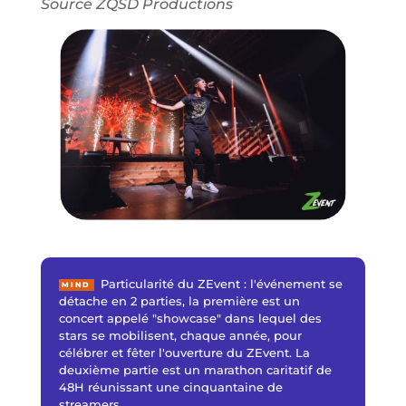
Source ZQSD Productions
Particularité du ZEvent : l'événement se
MIND
détache en 2 parties, la première est un
concert appelé "showcase" dans lequel des
stars se mobilisent, chaque année, pour
célébrer et fêter l'ouverture du ZEvent. La
deuxième partie est un marathon caritatif de
48H réunissant une cinquantaine de
streamers.