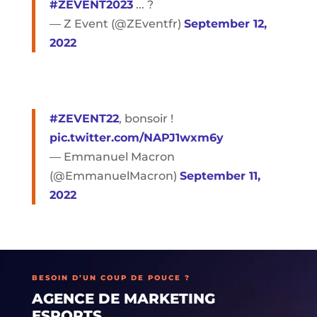
#ZEVENT2023
... ?
— Z Event (@ZEventfr)
September 12,
2022
#ZEVENT22
, bonsoir !
pic.twitter.com/NAPJ1wxm6y
— Emmanuel Macron
(@EmmanuelMacron)
September 11,
2022
BESOIN D’UN COUP DE POUCE ?
AGENCE DE MARKETING
ESPORTS