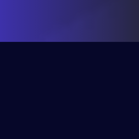
Pourquoi faire 
appel 
à nous ?