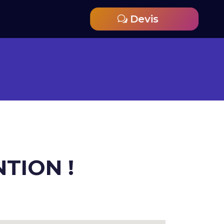
Devis
NTION !