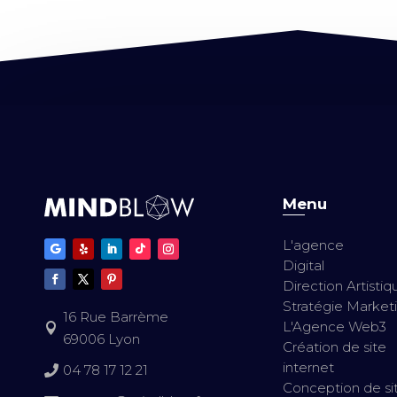
Menu
L'agence
Digital
Direction Artistiq
Stratégie Market
16 Rue Barrème
L'Agence Web3

69006 Lyon
Création de site
internet
04 78 17 12 21

Conception de si