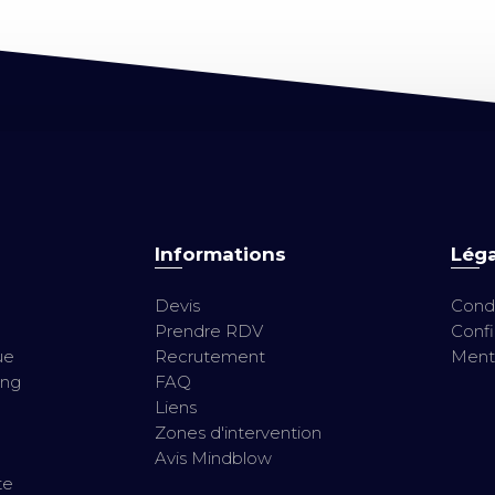
Informations
Léga
Devis
Condi
Prendre RDV
Confi
ue
Recrutement
Menti
ing
FAQ
Liens
Zones d'intervention
Avis Mindblow
te