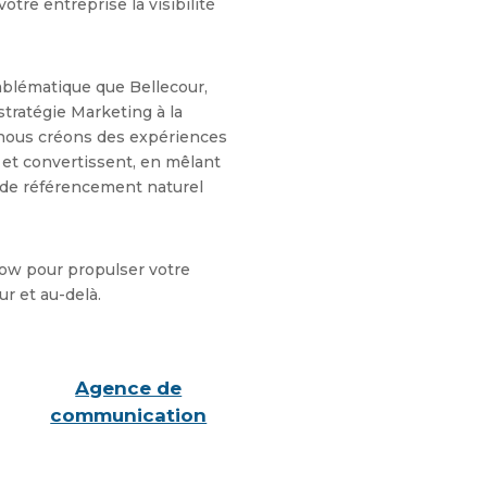
tre entreprise la visibilité
mblématique que Bellecour,
tratégie Marketing à la
nous créons des expériences
et convertissent, en mêlant
de référencement naturel
low pour propulser votre
r et au-delà.
Agence de
communication