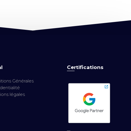
l
Certifications
tions Générales
dentialité
ons légales