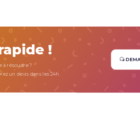
apide !
DEM
 à résoudre ?
rez un devis dans les 24h.