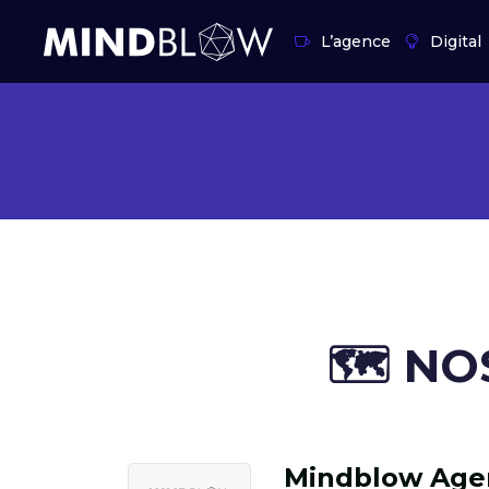
L’agence
Digital
🗺️ ​N
Mindblow Age