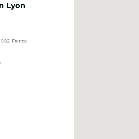
n Lyon
9002, France
r