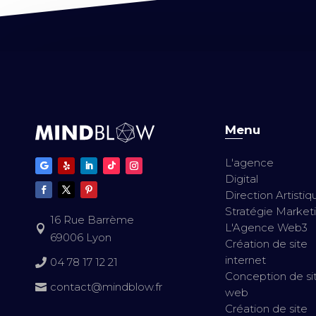
Menu
L'agence
Digital
Direction Artistiq
Stratégie Market
16 Rue Barrème
L'Agence Web3

69006 Lyon
Création de site
internet
04 78 17 12 21

Conception de si
contact@mindblow.fr

web
Création de site