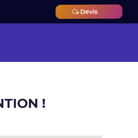
Devis
NTION !