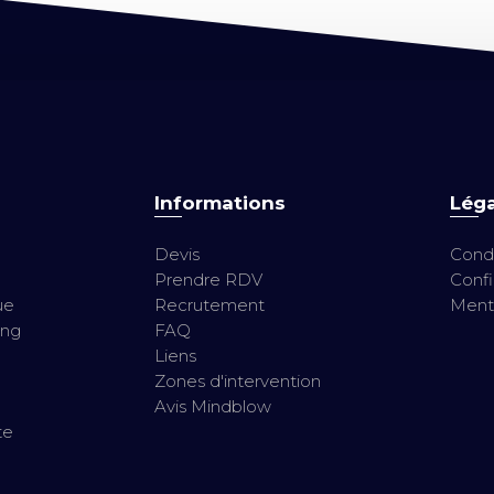
Informations
Léga
Devis
Condi
Prendre RDV
Confi
ue
Recrutement
Menti
ing
FAQ
Liens
Zones d'intervention
Avis Mindblow
te