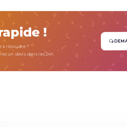
apide !
DEM
 à résoudre ?
rez un devis dans les 24h.