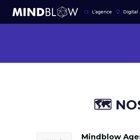
L’agence
Digital
🗺️ ​N
Mindblow Age