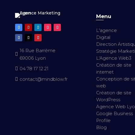
Menu
L'agence
Digital
Direction Artistiq
16 Rue Barrème
Stratégie Market

L'Agence Web3
69006 Lyon
Création de site
04 78 17 12 21

internet
Conception de si
contact@mindblow.fr

web
Création de site
WordPress
Agence Web Lyo
Google Business
Profile
Blog