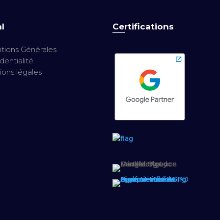
l
Certifications
tions Générales
dentialité
ons légales