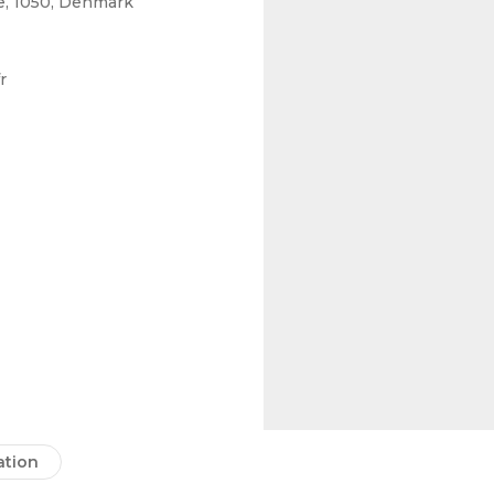
, 1050, Denmark
r
tion