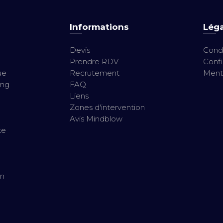
Informations
Léga
Devis
Condi
Prendre RDV
Confi
ue
Recrutement
Menti
ing
FAQ
Liens
Zones d'intervention
Avis Mindblow
te
n