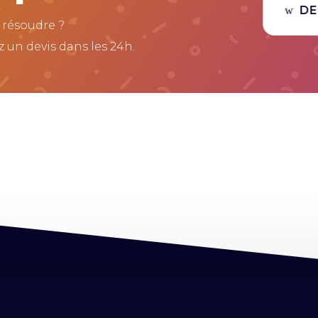
DE
 résoudre ?
 un devis dans les 24h.