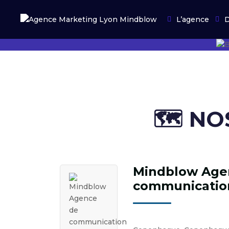
L’agence
D
🗺️ ​N
Mindblow Age
communicatio