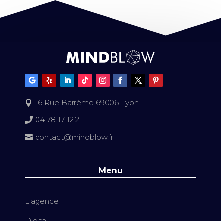
16 Rue Barrème 69006 Lyon

04 78 17 12 21

contact@mindblow.fr

Menu
L'agence
Digital